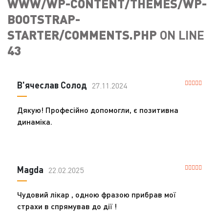
WWW/WP-CONTENT/THEMES/WP-
BOOTSTRAP-
STARTER/COMMENTS.PHP
ON LINE
43
В'ячеслав Солод
27.11.2024
Дякую! Професійно допомогли, є позитивна
динаміка.
Magda
22.02.2025
Чудовий лікар , одною фразою прибрав мої
страхи в спрямував до дії !