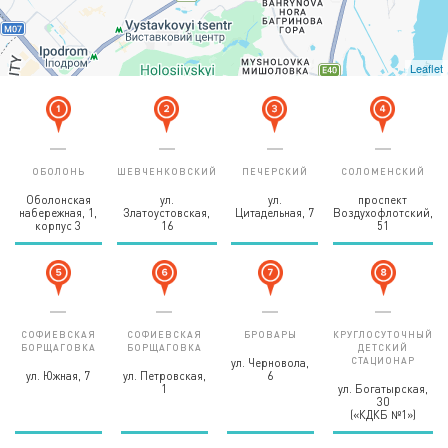
Leaflet
ОБОЛОНЬ
ШЕВЧЕНКОВСКИЙ
ПЕЧЕРСКИЙ
СОЛОМЕНСКИЙ
Оболонская
ул.
ул.
проспект
набережная, 1,
Златоустовская,
Цитадельная, 7
Воздухофлотский,
корпус 3
16
51
СОФИЕВСКАЯ
СОФИЕВСКАЯ
БРОВАРЫ
КРУГЛОСУТОЧНЫЙ
БОРЩАГОВКА
БОРЩАГОВКА
ДЕТСКИЙ
СТАЦИОНАР
ул. Черновола,
ул. Южная, 7
ул. Петровская,
6
1
ул. Богатырская,
30
(«КДКБ №1»)