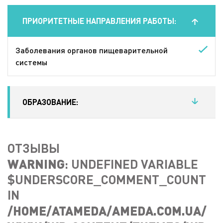
ПРИОРИТЕТНЫЕ НАПРАВЛЕНИЯ РАБОТЫ:
Заболевания органов пищеварительной
системы
ОБРАЗОВАНИЕ:
Высшая медицинская Буковинский
государственный медицинский университет
ОТЗЫВЫ
2010 г.
WARNING
: UNDEFINED VARIABLE
$UNDERSCORE_COMMENT_COUNT
НМАПО им. Шупика, специализация по
IN
гастроэнтерологии, ультразвуковой диагностике
/HOME/ATAMEDA/AMEDA.COM.UA/