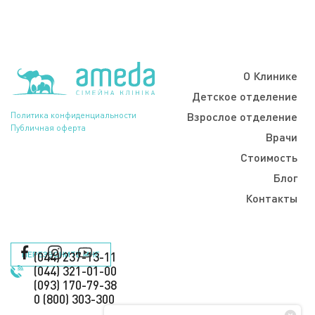
О Клинике
Детское отделение
Политика конфиденциальности
Взрослое отделение
Публичная оферта
Врачи
Стоимость
Блог
Контакты
ПЕРЕЗВОНИТЕ МНЕ
(044) 237-13-11
(044) 321-01-00
(093) 170-79-38
0 (800) 303-300