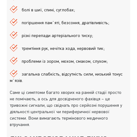
болі в шиї, спині, суглобах;
погіршення пам`яті, безсоння, дратівливість;
різкі перепади артеріального тиску;
тремтіння рук, нечітка хода, нервовий тик;
проблеми із зором, нюхом, смаком, слухом;
загальна слабкість, відсутність сили, низький тонус
м`язів.
Саме ці симптоми багато хворих на ранній стадії просто
не помічають, а ось для досвідченого фахівця – це
тривожні сигнали, що свідчать про серйозні порушення у
діяльності центральної чи периферичної нервової
системи. Вони вимагають термінового медичного
втручання.