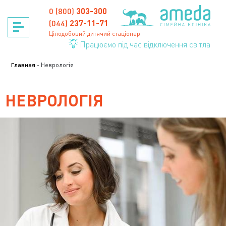
Skip
0 (800)
303-300
to
content
(044)
237-11-71
Цілодобовий дитячий стаціонар
Працюємо під час відключення світла
Главная
-
Неврологія
НЕВРОЛОГІЯ