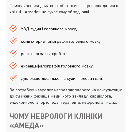
Призначаються додаткові обстеження, що проводяться в
клініці «Ameda» на сучасному обладнанні:
УЗД судин і головного мозку;
комп’ютерна томографія головного мозку;
рентгенографія хребта;
ехоенцефалографія головного мозку;
дуплексне дослідження судин голови і шиї.
За потребою невролог направляє хворого на консультацію
до суміжних фахівців медичного закладу: кардіолога,
ендокринолога, ортопеда, терапевта, нефролога, інших.
ЧОМУ НЕВРОЛОГИ КЛІНІКИ
«АМЕДА»