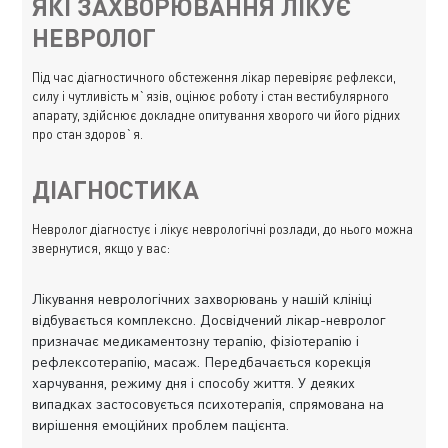
ЯКІ ЗАХВОРЮВАННЯ ЛІКУЄ
НЕВРОЛОГ
Під час діагностичного обстеження лікар перевіряє рефлекси,
силу і чутливість м`язів, оцінює роботу і стан вестибулярного
апарату, здійснює докладне опитування хворого чи його рідних
про стан здоров`я.
ДІАГНОСТИКА
Невролог діагностує і лікує неврологічні розлади, до нього можна
звернутися, якщо у вас:
Лікування неврологічних захворювань у нашій клініці
відбувається комплексно. Досвідчений лікар-невролог
призначає медикаментозну терапію, фізіотерапію і
рефлексотерапію, масаж. Передбачається корекція
харчування, режиму дня і способу життя. У деяких
випадках застосовується психотерапія, спрямована на
вирішення емоційних проблем пацієнта.