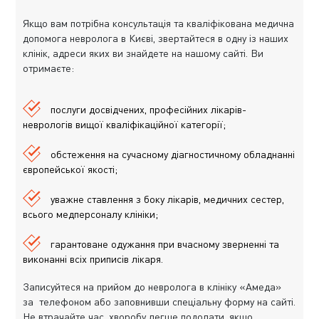
Якщо вам потрібна консультація та кваліфікована медична
допомога невролога в Києві, звертайтеся в одну із наших
клінік, адреси яких ви знайдете на нашому сайті. Ви
отримаєте:
послуги досвідчених, професійних лікарів-
неврологів вищої кваліфікаційної категорії;
обстеження на сучасному діагностичному обладнанні
європейської якості;
уважне ставлення з боку лікарів, медичних сестер,
всього медперсоналу клініки;
гарантоване одужання при вчасному зверненні та
виконанні всіх приписів лікаря.
Записуйтеся на прийом до невролога в клініку «Aмеда»
за телефоном або заповнивши спеціальну форму на сайті.
Не втрачайте час, хворобу легше подолати, якщо