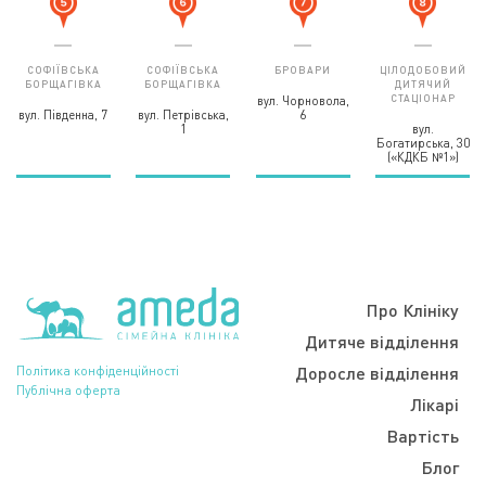
СОФІЇВСЬКА
СОФІЇВСЬКА
БРОВАРИ
ЦІЛОДОБОВИЙ
БОРЩАГІВКА
БОРЩАГІВКА
ДИТЯЧИЙ
СТАЦІОНАР
вул. Чорновола,
вул. Південна, 7
вул. Петрівська,
6
1
вул.
Богатирська, 30
(«КДКБ №1»)
Про Клініку
Дитяче відділення
Політика конфіденційності
Доросле відділення
Публічна оферта
Лікарі
Вартість
Блог