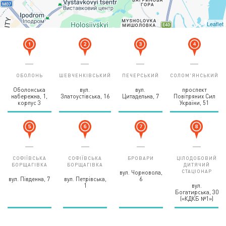
Leaflet
ОБОЛОНЬ
ШЕВЧЕНКІВСЬКИЙ
ПЕЧЕРСЬКИЙ
СОЛОМ'ЯНСЬКИЙ
Оболонська
вул.
вул.
проспект
набережна, 1,
Златоустівська, 16
Цитадельна, 7
Повітряних Сил
корпус 3
України, 51
СОФІЇВСЬКА
СОФІЇВСЬКА
БРОВАРИ
ЦІЛОДОБОВИЙ
БОРЩАГІВКА
БОРЩАГІВКА
ДИТЯЧИЙ
СТАЦІОНАР
вул. Чорновола,
вул. Південна, 7
вул. Петрівська,
6
1
вул.
Богатирська, 30
(«КДКБ №1»)