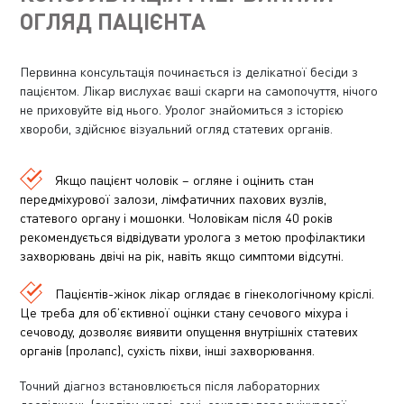
ОГЛЯД ПАЦІЄНТА
Первинна консультація починається із делікатної бесіди з
пацієнтом. Лікар вислухає ваші скарги на самопочуття, нічого
не приховуйте від нього. Уролог знайомиться з історією
хвороби, здійснює візуальний огляд статевих органів.
Якщо пацієнт чоловік – огляне і оцінить стан
передміхурової залози, лімфатичних пахових вузлів,
статевого органу і мошонки. Чоловікам після 40 років
рекомендується відвідувати уролога з метою профілактики
захворювань двічі на рік, навіть якщо симптоми відсутні.
Пацієнтів-жінок лікар оглядає в гінекологічному кріслі.
Це треба для об’єктивної оцінки стану сечового міхура і
сечоводу, дозволяє виявити опущення внутрішніх статевих
органів (пролапс), сухість піхви, інші захворювання.
Точний діагноз встановлюється після лабораторних