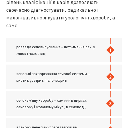
рівень кваліфікації лікарів дозволяють
своєчасно діагностувати, радикально і
малоінвазивно лікувати урологічні хвороби, а
саме:
розлади сечовипускання – нетримання сечі у
жінок і чоловіків;
запальні захворювання сечової системи –
цистит, уретрит, пієлонефрит;
сечокам’яну хворобу – каміння в нирках,
сечовому і жовчному міхурі, в сечоводі;
аденому передміхурової залози чи