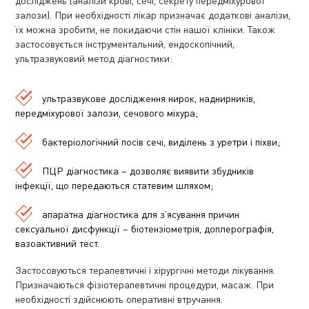
досліджень (аналізи крові, сечі, секрету передміхурової
залози). При необхідності лікар призначає додаткові аналізи,
їх можна зробити, не покидаючи стін нашої клініки. Також
застосовується інструментальний, ендоскопічний,
ультразвуковий метод діагностики:
ультразвукове дослідження нирок, наднирників,
передміхурової залози, сечового міхура;
бактеріологічний посів сечі, виділень з уретри і піхви;
ПЦР діагностика – дозволяє виявити збудників
інфекції, що передаються статевим шляхом;
апаратна діагностика для з’ясування причин
сексуальної дисфункції – біотензіометрія, доплерографія,
вазоактивний тест.
Застосовуються терапевтичні і хірургічні методи лікування.
Призначаються фізіотерапевтичні процедури, масаж. При
необхідності здійснюють оперативні втручання.