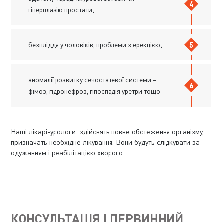
гіперплазію простати;
безпліддя у чоловіків, проблеми з ерекцією;
аномалії розвитку сечостатевої системи –
фімоз, гідронефроз, гіпоспадія уретри тощо
Наші лікарі-урологи здійснять повне обстеження організму,
призначать необхідне лікування. Вони будуть слідкувати за
одужанням і реабілітацією хворого.
КОНСУЛЬТАЦІЯ І ПЕРВИННИЙ